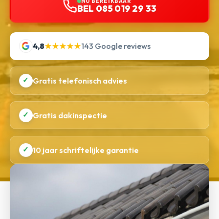
NU BEREIKBAAR
BEL 085 019 29 33
4,8
★★★★★
143 Google reviews
✓
Gratis telefonisch advies
✓
Gratis dakinspectie
✓
10 jaar schriftelijke garantie