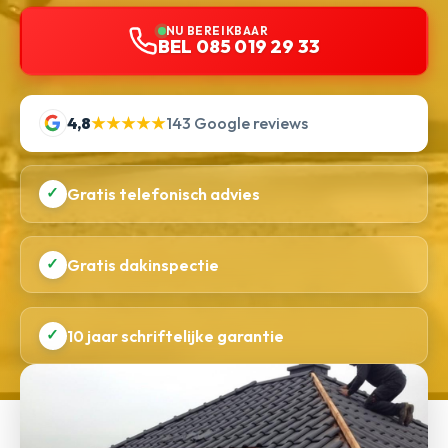
NU BEREIKBAAR
BEL 085 019 29 33
4,8
★★★★★
143 Google reviews
✓
Gratis telefonisch advies
✓
Gratis dakinspectie
✓
10 jaar schriftelijke garantie