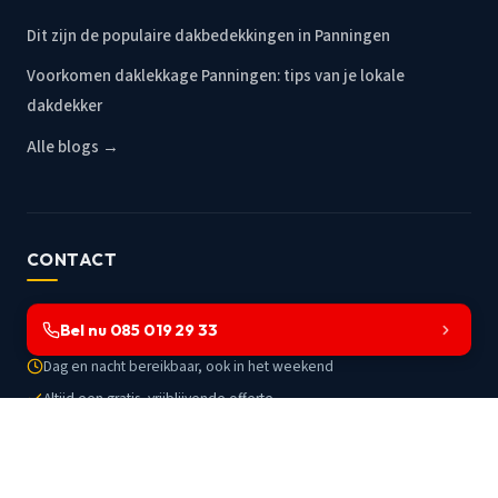
Dit zijn de populaire dakbedekkingen in Panningen
Voorkomen daklekkage Panningen: tips van je lokale
dakdekker
Alle blogs →
CONTACT
Bel nu 085 019 29 33
Dag en nacht bereikbaar, ook in het weekend
Altijd een gratis, vrijblijvende offerte
Werkzaam in Panningen en omstreken