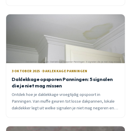
advies van een lokale vakman.
3 OKTOBER 2025 · DAKLEKKAGE PANNINGEN
Daklekkage opsporen Panningen: 5 signalen
die je niet mag missen
Ontdek hoe je daklekkage vroegtijdig opspoort in
Panningen. Van muffe geuren tot losse dakpannen, lokale
dakdekker legt uit welke signalen je niet mag negeren en
wat professionele detectie kost.