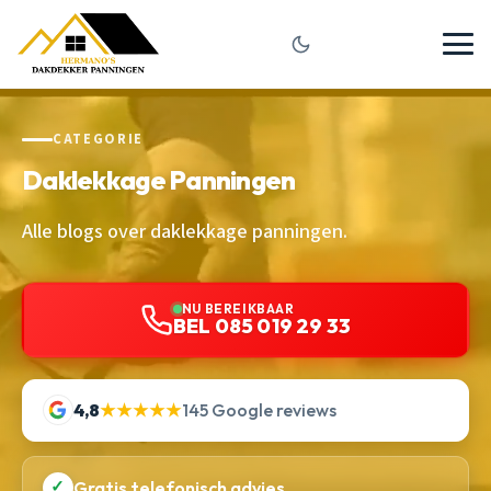
CATEGORIE
Daklekkage Panningen
Alle blogs over daklekkage panningen.
NU BEREIKBAAR
BEL 085 019 29 33
4,8
★★★★★
145 Google reviews
✓
Gratis telefonisch advies