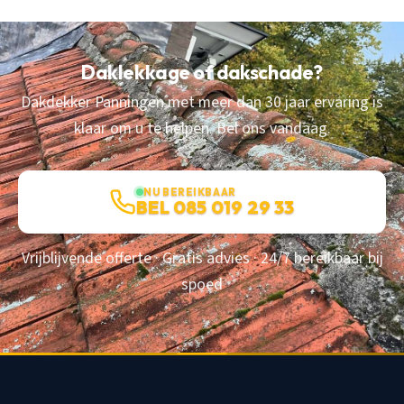
Daklekkage of dakschade?
Dakdekker Panningen met meer dan 30 jaar ervaring is
klaar om u te helpen. Bel ons vandaag.
NU BEREIKBAAR
BEL 085 019 29 33
Vrijblijvende offerte · Gratis advies · 24/7 bereikbaar bij
spoed